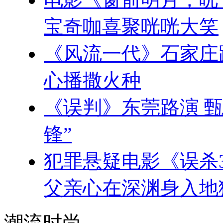
宝奇咖喜聚咣咣大笑
《风流一代》石家庄
心播撒火种
《误判》东莞路演 
锋”
犯罪悬疑电影《误杀
父亲心在深渊身入地
潮流时尚