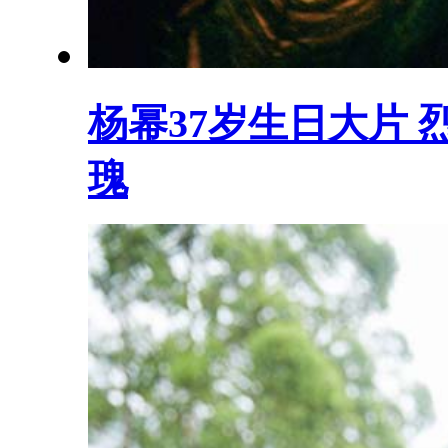
杨幂37岁生日大片
瑰