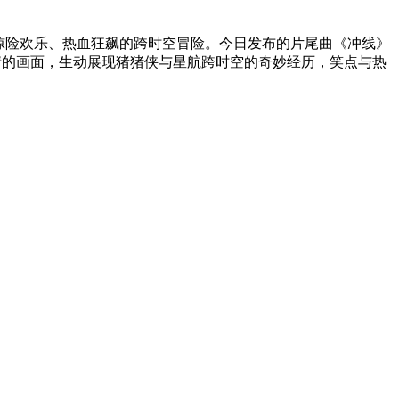
惊险欢乐、热血狂飙的跨时空冒险。今日发布的片尾曲《冲线》
情的画面，生动展现猪猪侠与星航跨时空的奇妙经历，笑点与热