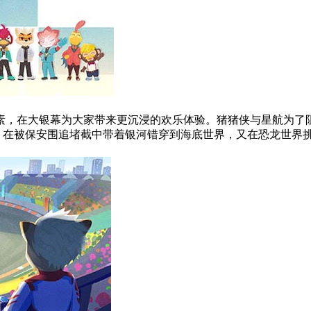
，在大银幕为大家带来更沉浸的欢乐体验。猪猪侠与星航为了阻
”，在被保安围追堵截中带着银河错穿到海底世界，又在恐龙世界