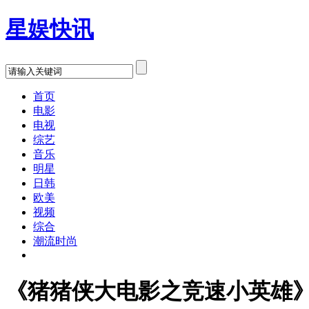
星娱快讯
首页
电影
电视
综艺
音乐
明星
日韩
欧美
视频
综合
潮流时尚
《猪猪侠大电影之竞速小英雄》