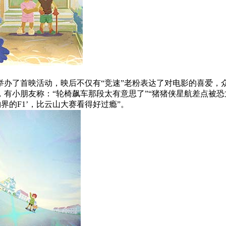
举办了首映活动，映后不仅有“竞速”老粉表达了对电影的喜爱，
有小朋友称：“轮椅飙车那段太有意思了”“猪猪侠星航差点被恐
界的F1’，比云山大赛看得好过瘾”。