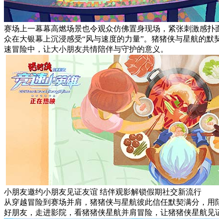
赛场上一幕幕高燃场景也令观众仿佛置身现场，紧张刺激感扑面
众在大银幕上沉浸感受“风与速度的力量”。猪猪侠与星航的
速冒险中，让大小朋友共情陪伴与守护的意义。
小朋友邀约小朋友见证友谊 结伴观影解锁假期社交新流行
从穿越冒险到赛场并肩，猪猪侠与星航彼此信任默契满分，用
好朋友，走进影院，看猪猪侠星航并肩冒险，让猪猪侠星航见