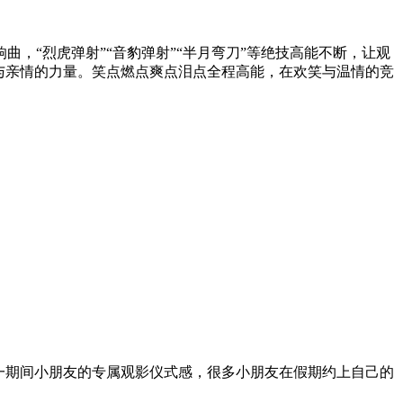
，“烈虎弹射”“音豹弹射”“半月弯刀”等绝技高能不断，让观
与亲情的力量。笑点燃点爽点泪点全程高能，在欢笑与温情的竞
一期间小朋友的专属观影仪式感，很多小朋友在假期约上自己的