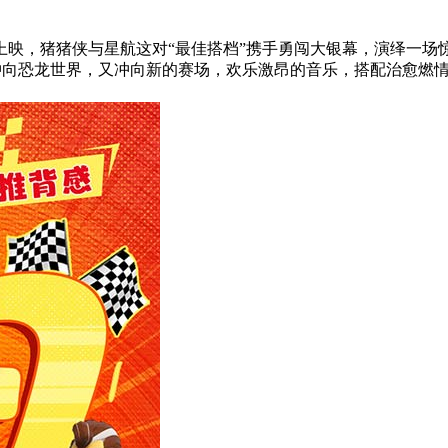
上映，猪猪侠与星航这对“最佳搭档”携手勇闯大银幕，演绎一场
冲向恐龙世界，又冲向新的赛场，欢乐激昂的音乐，搭配治愈燃