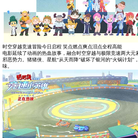
时空穿越竞速冒险今日启程 笑点燃点爽点泪点全程高能
电影延续了动画的热血故事，融合时空穿越与极限竞速两大元素
邪恶势力。猪猪侠、星航“从天而降”破坏了银河的“火锅计划
味。