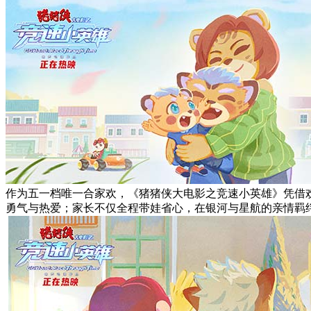
作为五一档唯一合家欢，《猪猪侠大电影之竞速小英雄》凭借
勇气与热爱；家长不仅全程带娃省心，在银河与星航的亲情羁