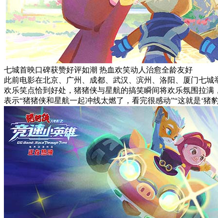
七城首映口碑获赞好评如潮 热血欢笑动人治愈全龄友好
此前电影在北京、广州、成都、武汉、滨州、洛阳、厦门七城
欢乐笑点恰到好处，猪猪侠与星航的搞笑瞬间将欢乐氛围拉满，
表示“猪猪侠和星航一起冲线太燃了，看完很感动”“这就是‘猪豹