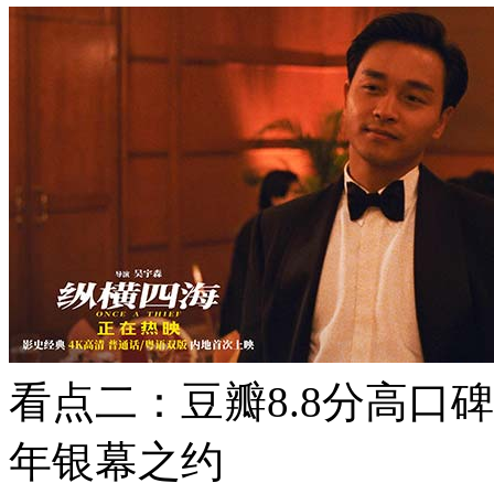
看点二：豆瓣8.8分高口
年银幕之约