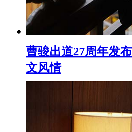
曹骏出道27周年发
文风情