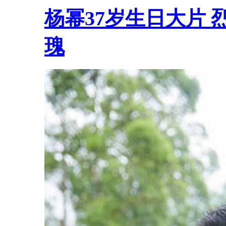
杨幂37岁生日大片
瑰