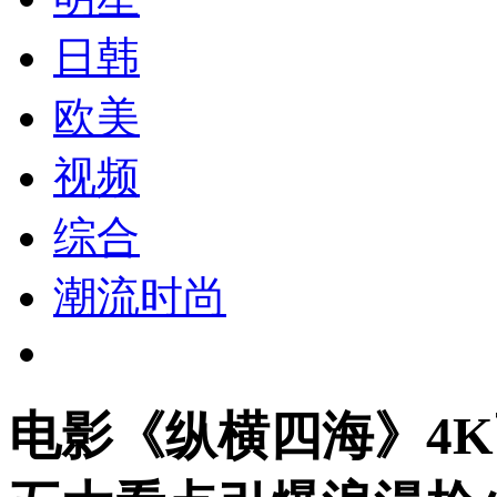
日韩
欧美
视频
综合
潮流时尚
电影《纵横四海》4