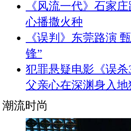
《风流一代》石家庄
心播撒火种
《误判》东莞路演 
锋”
犯罪悬疑电影《误杀
父亲心在深渊身入地
潮流时尚