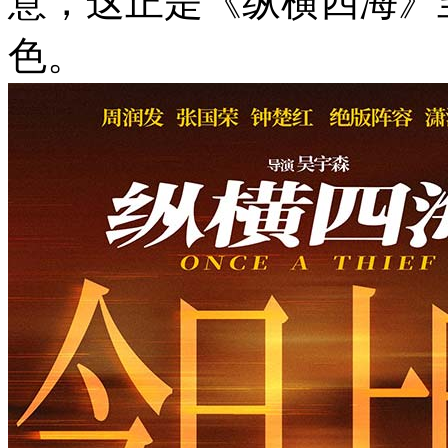
意，这正是《纵横四海》
色。