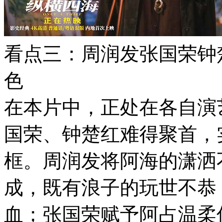
看点三：周润发张国荣钟
色
在本片中，正处在各自演
国荣、钟楚红难得聚首，
框。周润发将阿海的潇洒
成，既有浪子的玩世不恭
血；张国荣赋予阿占温柔