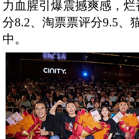
力血腥引爆震撼爽感，烂
分8.2、淘票票评分9.5
中。