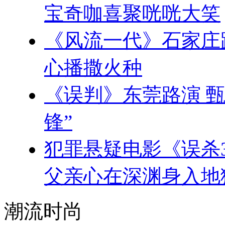
宝奇咖喜聚咣咣大笑
《风流一代》石家庄
心播撒火种
《误判》东莞路演 
锋”
犯罪悬疑电影《误杀
父亲心在深渊身入地
潮流时尚