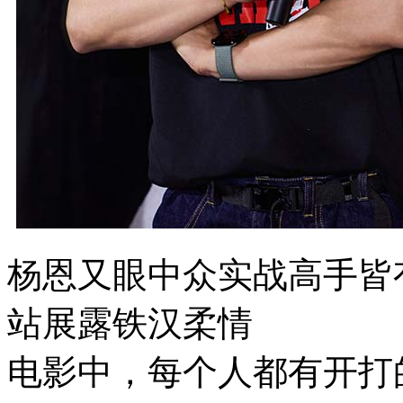
杨恩又眼中众实战高手皆
站展露铁汉柔情
​电影中，每个人都有开