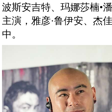
波斯安吉特、玛娜莎楠•
主演，雅彦·鲁伊安、杰
中。