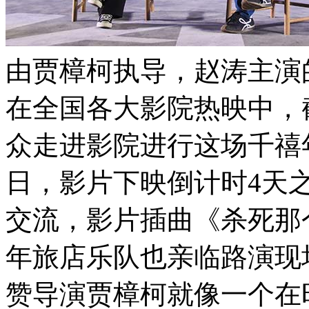
由贾樟柯执导，赵涛主演
在全国各大影院热映中，截
众走进影院进行这场千禧年
日，影片下映倒计时4天
交流，影片插曲《杀死那
年旅店乐队也亲临路演现
赞导演贾樟柯就像一个在