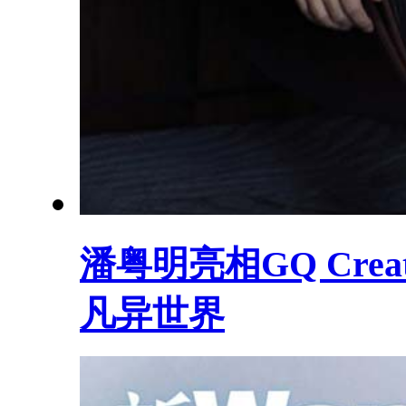
潘粤明亮相GQ Cre
凡异世界