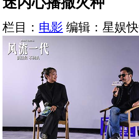
迷内心播撒火种
栏目：
电影
编辑：星娱快