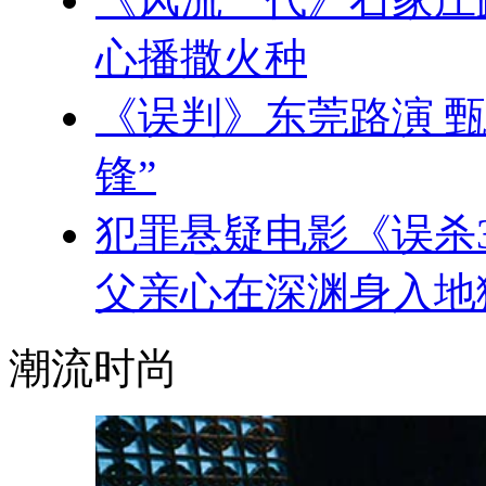
心播撒火种
《误判》东莞路演 
锋”
犯罪悬疑电影《误杀
父亲心在深渊身入地
潮流时尚