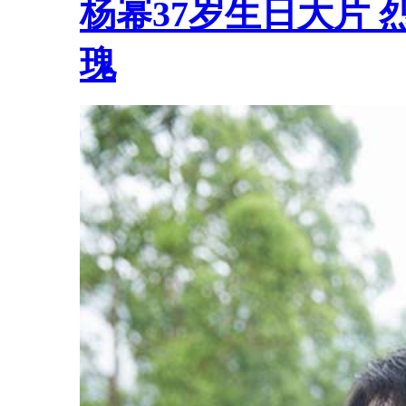
杨幂37岁生日大片
瑰